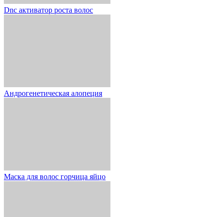
Dnc активатор роста волос
Андрогенетическая алопеция
Маска для волос горчица яйцо