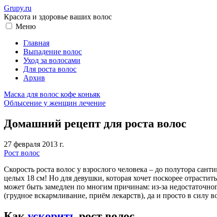
Grupy.ru
Красота и здоровье ваших волос
Меню
Главная
Выпадение волос
Уход за волосами
Для роста волос
Архив
Маска для волос кофе коньяк
Облысение у женщин лечение
Домашний рецепт для роста волос
27 февраля 2013 г.
Рост волос
Скорость роста волос у взрослого человека – до полутора сантим
целых 18 см! Но для девушки, которая хочет поскорее отрастить
может быть замедлен по многим причинам: из-за недостаточно
(грудное вскармливание, приём лекарств), да и просто в силу 
Как
ускорить
рост волос