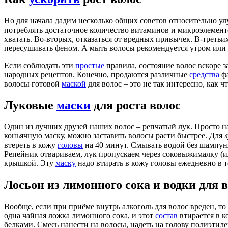
Но для начала дадим несколько общих советов относительно у
потреблять достаточное количество витаминов и микроэлементов
хватать. Во-вторых, отказаться от вредных привычек. В-третьи
пересушивать феном. А мыть волосы рекомендуется утром или д
Если соблюдать эти
простые
правила, состояние волос вскоре 
народных рецептов. Конечно, продаются различные
средства
фа
волосы готовой
маской
для волос – это не так интересно, как 
Луковые
маски
для роста волос
Один из лучших друзей наших волос – репчатый лук. Просто 
коньячную маску, можно заставить волосы расти быстрее. Для
втереть в кожу
головы
на 40 минут. Смывать водой без шампун
Репейник отвариваем, лук пропускаем через соковыжималку (ил
крышкой. Эту
маску
надо втирать в кожу головы ежедневно в те
Лосьон из лимонного сока и водки для 
Вообще, если при приёме внутрь алкоголь для волос вреден, т
одна чайная ложка лимонного сока, и этот
состав
втирается в к
белками. Смесь нанести на волосы, надеть на голову полиэтил