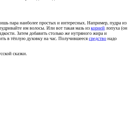
 лишь пара наиболее простых и интересных. Например, пудра из
пудривайте им волосы. Или вот такая мазь из
корней
лопуха (он
идкости. Затем добавить столько же нутряного жира и
вить в тёплую духовку на час. Получившееся
средство
надо
сской сказки.