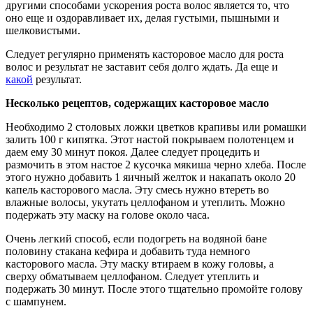
другими способами ускорения роста волос является то, что
оно еще и оздоравливает их, делая густыми, пышными и
шелковистыми.
Следует регулярно применять касторовое масло для роста
волос и результат не заставит себя долго ждать. Да еще и
какой
результат.
Несколько рецептов, содержащих касторовое масло
Необходимо 2 столовых ложки цветков крапивы или ромашки
залить 100 г кипятка. Этот настой покрываем полотенцем и
даем ему 30 минут покоя. Далее следует процедить и
размочить в этом настое 2 кусочка мякиша черно хлеба. После
этого нужно добавить 1 яичный желток и накапать около 20
капель касторового масла. Эту смесь нужно втереть во
влажные волосы, укутать целлофаном и утеплить. Можно
подержать эту маску на голове около часа.
Очень легкий способ, если подогреть на водяной бане
половину стакана кефира и добавить туда немного
касторового масла. Эту маску втираем в кожу головы, а
сверху обматываем целлофаном. Следует утеплить и
подержать 30 минут. После этого тщательно промойте голову
с шампунем.