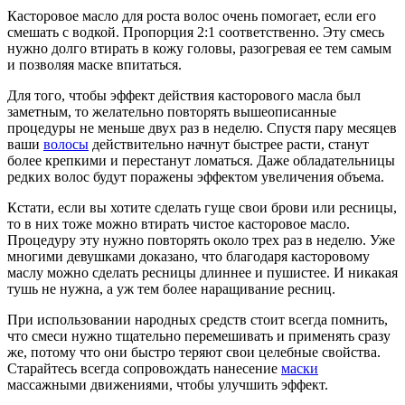
Касторовое масло для роста волос очень помогает, если его
смешать с водкой. Пропорция 2:1 соответственно. Эту смесь
нужно долго втирать в кожу головы, разогревая ее тем самым
и позволяя маске впитаться.
Для того, чтобы эффект действия касторового масла был
заметным, то желательно повторять вышеописанные
процедуры не меньше двух раз в неделю. Спустя пару месяцев
ваши
волосы
действительно начнут быстрее расти, станут
более крепкими и перестанут ломаться. Даже обладательницы
редких волос будут поражены эффектом увеличения объема.
Кстати, если вы хотите сделать гуще свои брови или ресницы,
то в них тоже можно втирать чистое касторовое масло.
Процедуру эту нужно повторять около трех раз в неделю. Уже
многими девушками доказано, что благодаря касторовому
маслу можно сделать ресницы длиннее и пушистее. И никакая
тушь не нужна, а уж тем более наращивание ресниц.
При использовании народных средств стоит всегда помнить,
что смеси нужно тщательно перемешивать и применять сразу
же, потому что они быстро теряют свои целебные свойства.
Старайтесь всегда сопровождать нанесение
маски
массажными движениями, чтобы улучшить эффект.