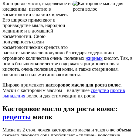
Касторовое масло, выделяемое из
клещевины, известно в
косметологии с давних времен.
Его широко применяют в
производстве мыла, народной
медицине и в домашней
косметологии. Свою
популярность среди
косметологических средств это
растительное масло получило благодаря содержанию
огромного количества очень полезных
жирных
кислот. Так, в
нем в большом количестве содержатся рицинолеиновая
кислота, очень полезная для кожи, а также стеариновая,
олеиновая и пальмитиновая кислоты.
Широко применяют
касторовое масло для роста волос
.
Маски с касторовым маслом – наилучшее
средство
против
выпадения
волос и для стимуляции их роста.
Касторовое масло для роста волос:
рецепты
масок
Маска из 2 стол. ложек касторового масла и такого же объема
свежего лукового сока пробуждает «спящие» волосяные