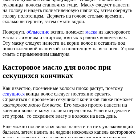
луковицы, волосы становятся гуще. Маску следует нанести
на голову и надеть полиэтиленовую шапочку, затем обернуть
голову полотенцем. Держать на голове столько времени,
сколько вытерпите, затем смыть водой.
Повернуть
облысение
вспять поможет
маска
из касторового
масла с лимоном и спиртом, взятых в равных количествах.
Эту маску следует нанести на корни волос и оставить под
полиэтиленовой шапочкой и полотенцем на всю ночь. Утром
смыть с применением шампуня.
Касторовое масло для волос при
секущихся кончиках
Как известно, посеченные волосы плохо растут, поэтому
секущиеся
концы волос следует постоянно срезать.
Справиться с проблемой секущихся кончиков также поможет
касторовое масло для волос
. Его можно просто нанести на
кончики волос и кожу головы перед сном. Если вы сделаете
это утром, то сохраните влагу в волосах на весь день.
Еще можно после мытья волос нанести на них увлажняющий
бальзам, затем налить на ладони несколько капель касторового
масла, растереть его в ладонях и провести ими по волосам.