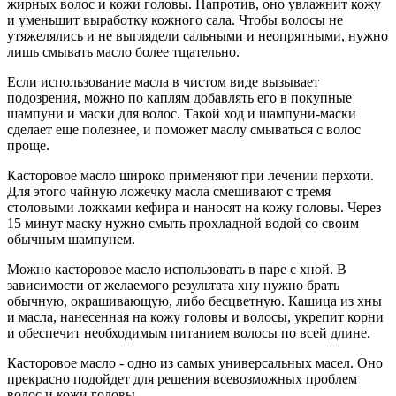
жирных волос и кожи головы. Напротив, оно увлажнит кожу
и уменьшит выработку кожного сала. Чтобы волосы не
утяжелялись и не выглядели сальными и неопрятными, нужно
лишь смывать масло более тщательно.
Если использование масла в чистом виде вызывает
подозрения, можно по каплям добавлять его в покупные
шампуни и маски для волос. Такой ход и шампуни-маски
сделает еще полезнее, и поможет маслу смываться с волос
проще.
Касторовое масло широко применяют при лечении перхоти.
Для этого чайную ложечку масла смешивают с тремя
столовыми ложками кефира и наносят на кожу головы. Через
15 минут маску нужно смыть прохладной водой со своим
обычным шампунем.
Можно касторовое масло использовать в паре с хной. В
зависимости от желаемого результата хну нужно брать
обычную, окрашивающую, либо бесцветную. Кашица из хны
и масла, нанесенная на кожу головы и волосы, укрепит корни
и обеспечит необходимым питанием волосы по всей длине.
Касторовое масло - одно из самых универсальных масел. Оно
прекрасно подойдет для решения всевозможных проблем
волос и кожи головы.