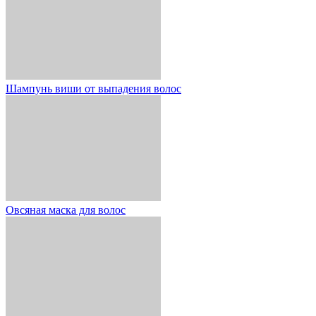
Шампунь виши от выпадения волос
Овсяная маска для волос