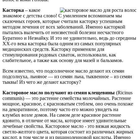
Касторка
– какое
знакомое с детства слово! С умилением вспоминаем мы
сказочных героев, которые считали касторку успешным
методом лечения от всех заболеваний. Именно касторкой
пытались вылечить от неизвестной болезни несчастного
Буратино и Незнайку. И это не удивительно, ведь до середины
XX-го века касторка была одним из самых популярных
медицинских средств. Касторку применяли для
стимулирования родовых схваток, использовали, как
слабительное, а также как основу для мазей и бальзамов.
Всем известно, что подсолнечное масло делают их семян
подсолнуха, льняное — из семян льна, тыквенное – из семян
тыквы! Из чего же делают касторку?
Касторовое масло получают из семян клещевины
(Ricinus
communis) — это растение семейства молочайных. Растение
мощное, красивое, с красноватым стеблем, оно очень похоже
на декоративное, поэтому часто его можно увидеть на
клумбах возле домов. На самом деле красивое растение
ядовито, в отличие от масла, которое имеет удивительные
лечебные свойства. Касторовое масло - это вязкая жидкость
светло-желтого цвета, которая состоит из различных жирных
кислот, в том числе и из рицинолеиновой кислоты. Именно