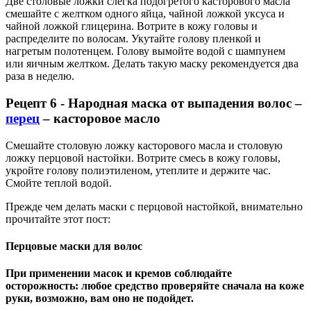
Две столовые ложки слегка подогретого касторового масла
смешайте с желтком одного яйца, чайной ложкой уксуса и
чайной ложкой глицерина. Вотрите в кожу головы и
распределите по волосам. Укутайте голову пленкой и
нагретым полотенцем. Голову вымойте водой с шампунем
или яичным желтком. Делать такую маску рекомендуется два
раза в неделю.
Рецепт 6 - Народная маска от выпадения волос –
перец
– касторовое масло
Смешайте столовую ложку касторового масла и столовую
ложку перцовой настойки. Вотрите смесь в кожу головы,
укройте голову полиэтиленом, утеплите и держите час.
Смойте теплой водой.
Прежде чем делать маски с перцовой настойкой, внимательно
прочитайте этот пост:
Перцовые маски для волос
При применении масок и кремов соблюдайте
осторожность: любое средство проверяйте сначала на коже
руки, возможно, вам оно не подойдет.