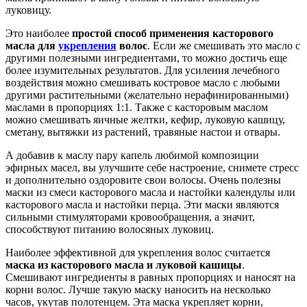
луковицу.
Это наиболее
простой способ применения касторового
масла для
укрепления
волос
. Если же смешивать это масло с
другими полезными ингредиентами, то можно достичь еще
более изумительных результатов. Для усиления лечебного
воздействия можно смешивать костровое масло с любыми
другими растительными (желательно нерафинированными)
маслами в пропорциях 1:1. Также с касторовым маслом
можно смешивать яичные желтки, кефир, луковую кашицу,
сметану, вытяжки из растений, травяные настои и отвары.
А добавив к маслу пару капель любимой композиции
эфирных масел, вы улучшите себе настроение, снимете стресс
и дополнительно оздоровите свои волосы. Очень полезны
маски из смеси касторового масла и настойки календулы или
касторового масла и настойки перца. Эти маски являются
сильными стимуляторами кровообращения, а значит,
способствуют питанию волосяных луковиц.
Наиболее эффективной для укрепления волос считается
маска из касторового масла и луковой кашицы
.
Смешивают ингредиенты в равных пропорциях и наносят на
корни волос. Лучше такую маску наносить на несколько
часов, укутав полотенцем. Эта маска укрепляет корни,